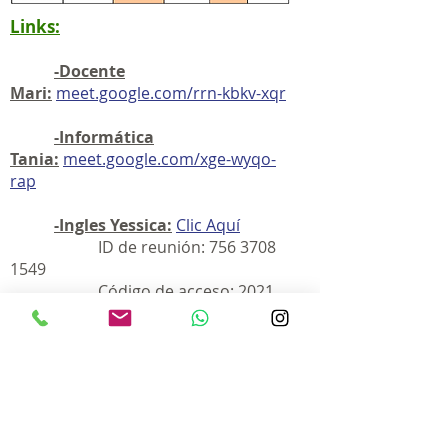
Links:
-Docente
Mari:
meet.google.com/rrn-kbkv-xqr
-Informática
Tania:
meet.google.com/xge-wyqo-
rap
-Ingles Yessica:
Clic Aquí
ID de reunión:
756 3708
1549
Código de acceso: 2021
-Educación Física
Tomas:
meet.google.com/twh-myoe-
gvq
0221 451-4078