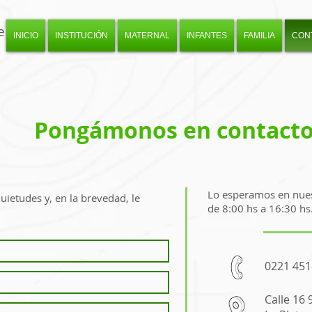
e
INICIO
INSTITUCIÓN
MATERNAL
INFANTES
FAMILIA
CON
S
Pongámonos en contact
Lo esperamos en nuest
uietudes y, en la brevedad, le
de 8:00 hs a 16:30 hs
0221 451
Calle 16 