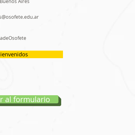
 Buenos Aires
s@osofete.edu.ar
adeOsofete
ienvenidos
Ir al formulario